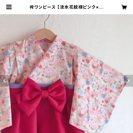
袴ワンピース 【流水花紋様ピンク×ワ
インレッド袴×薄ピンク襟×薄ピンク
帯】ベビー袴・袴ロンパース・女の子・
お食い初め・ひな祭り・七五三・着物 |
咲楽工房-SAKURA 公式ショップ