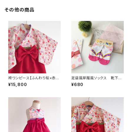
その他の商品
袴ワンピース【ふんわり桜×赤袴
足袋風草履風ソックス 靴下
×薄紫襟×抹茶帯】ベビー袴・袴
ベビー・キッズ（9～12cm、12～
¥15,800
¥680
ロンパース・女の子・お食い初
15cm) 袴、お宮参り、100日
め・ひな祭り・七五三・着物
祝い、お食い初め、節句、ひな祭
90、七五三、出産祝い 和風の
装いに☆