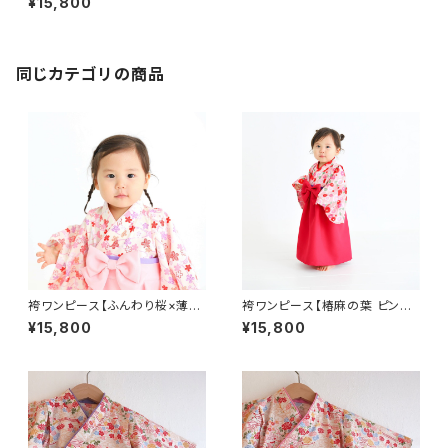
¥15,800
×薄ピンク帯】ベビー袴・袴ロン
パース・女の子・お食い初め・ひ
な祭り・七五三・着物
同じカテゴリの商品
袴ワンピース【ふんわり桜×薄ピ
袴ワンピース【椿麻の葉 ピンク
ンク袴×薄ピンク襟×薄紫帯】ベ
×ワインレッド袴×赤襟×紫帯】ベ
¥15,800
¥15,800
ビー袴・袴ロンパース・女の子・
ビー袴・袴ロンパース・女の子・
お食い初め・ひな祭り・七五三・
お食い初め・ひな祭り・七五三・
着物
着物