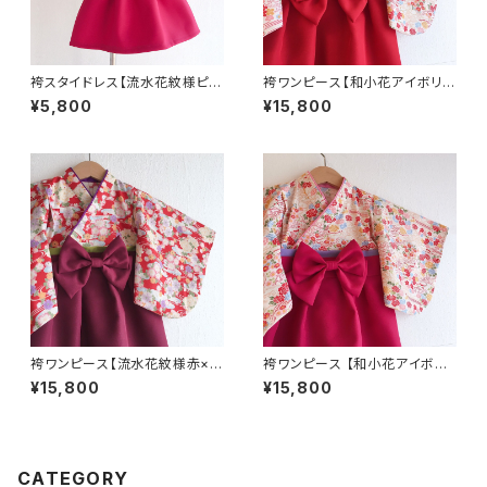
袴スタイドレス【流水花紋様ピン
袴ワンピース【和小花アイボリー
ク×ワインレッド×薄ピンク襟×
×赤袴×薄紫襟×抹茶帯】ベビー
¥5,800
¥15,800
薄紫帯】 ベビー袴
袴・袴ロンパース・女の子・お食
い初め・ひな祭り・七五三・着物・
正月
袴ワンピース【流水花紋様赤×エ
袴ワンピース 【和小花アイボリ
ンジ袴×紫襟×抹茶帯】ベビー
ー×ワインレッド袴×ピンク襟×
¥15,800
¥15,800
袴・袴ロンパース・女の子・お食
薄紫帯】ベビー袴・袴ロンパー
い初め・ひな祭り・七五三・着物
ス・女の子・お食い初め・ひな祭
り・七五三・着物
CATEGORY