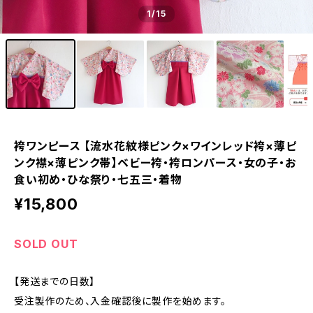
1
/15
袴ワンピース 【流水花紋様ピンク×ワインレッド袴×薄ピ
ンク襟×薄ピンク帯】ベビー袴・袴ロンパース・女の子・お
食い初め・ひな祭り・七五三・着物
¥15,800
SOLD OUT
【発送までの日数】
受注製作のため、入金確認後に製作を始めます。